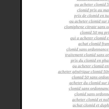
ou acheter clomid 
clomid prix au ma
prix de clomid en tu
ou acheter clomid sur 
clomiphene citrate sans 
clomid 50 mg pr
qui a acheter clomid e
achat clomid fra
clomid sans ordonnance
traitement clomid sans 
prix du clomid en ph
ou acheter clomid en
acheter générique clomid 50
clomid 50 sans ordo
acheter du clomid sur 
clomid sans ordonnanc
clomid sans ordonn
acheter clomid et no
achat clomid et dup