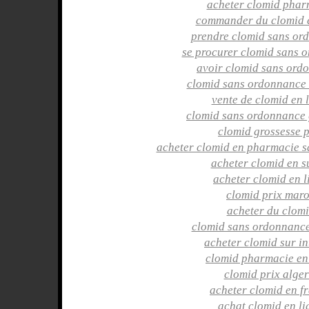
acheter clomid phar
commander du clomid e
prendre clomid sans or
se procurer clomid sans 
avoir clomid sans ord
clomid sans ordonnance 
vente de clomid en 
clomid sans ordonnance 
clomid grossesse p
acheter clomid en pharmacie 
acheter clomid en s
acheter clomid en l
clomid prix mar
acheter du clom
clomid sans ordonnanc
acheter clomid sur in
clomid pharmacie en
clomid prix alger
acheter clomid en f
achat clomid en li