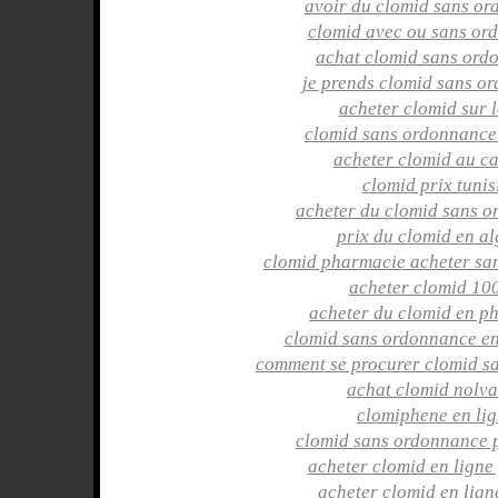
avoir du clomid sans o
clomid avec ou sans or
achat clomid sans ord
je prends clomid sans o
acheter clomid sur l
clomid sans ordonnance
acheter clomid au c
clomid prix tunis
acheter du clomid sans 
prix du clomid en al
clomid pharmacie acheter sa
acheter clomid 10
acheter du clomid en p
clomid sans ordonnance e
comment se procurer clomid s
achat clomid nolv
clomiphene en li
clomid sans ordonnance 
acheter clomid en ligne
acheter clomid en lign