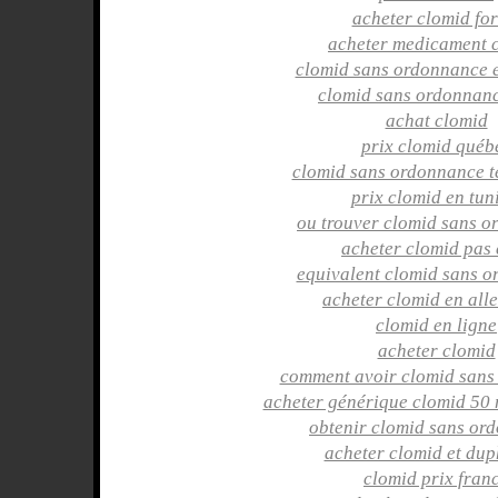
acheter clomid fo
acheter medicament 
clomid sans ordonnance e
clomid sans ordonnan
achat clomid
prix clomid québ
clomid sans ordonnance 
prix clomid en tun
ou trouver clomid sans 
acheter clomid pas
equivalent clomid sans 
acheter clomid en al
clomid en ligne
acheter clomid
comment avoir clomid sans
acheter générique clomid 50 
obtenir clomid sans or
acheter clomid et du
clomid prix fran